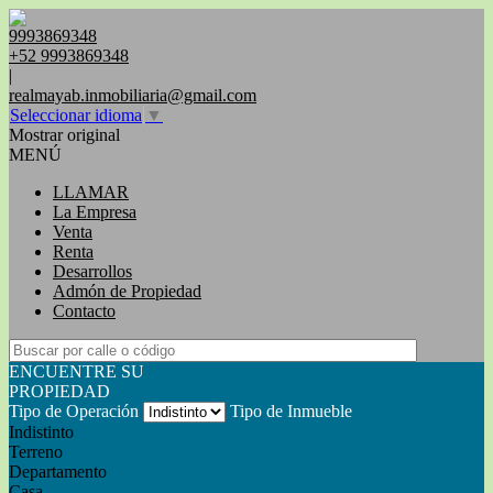
9993869348
+52 9993869348
|
realmayab.inmobiliaria@gmail.com
Seleccionar idioma
▼
Mostrar original
MENÚ
LLAMAR
La Empresa
Venta
Renta
Desarrollos
Admón de Propiedad
Contacto
ENCUENTRE SU
PROPIEDAD
Tipo de Operación
Tipo de Inmueble
Indistinto
Terreno
Departamento
Casa