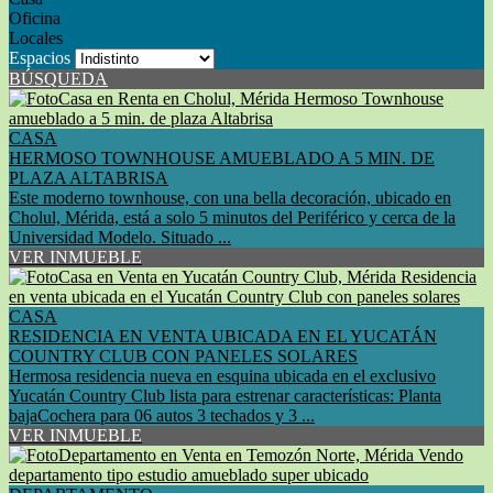
Oficina
Locales
Espacios
BÚSQUEDA
CASA
HERMOSO TOWNHOUSE AMUEBLADO A 5 MIN. DE
PLAZA ALTABRISA
Este moderno townhouse, con una bella decoración, ubicado en
Cholul, Mérida, está a solo 5 minutos del Periférico y cerca de la
Universidad Modelo. Situado ...
VER INMUEBLE
CASA
RESIDENCIA EN VENTA UBICADA EN EL YUCATÁN
COUNTRY CLUB CON PANELES SOLARES
Hermosa residencia nueva en esquina ubicada en el exclusivo
Yucatán Country Club lista para estrenar características: Planta
bajaCochera para 06 autos 3 techados y 3 ...
VER INMUEBLE