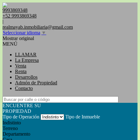
9993869348
+52 9993869348
|
realmayab.inmobiliaria@gmail.com
Seleccionar idioma
▼
Mostrar original
MENÚ
LLAMAR
La Empresa
Venta
Renta
Desarrollos
Admón de Propiedad
Contacto
ENCUENTRE SU
PROPIEDAD
Tipo de Operación
Tipo de Inmueble
Indistinto
Terreno
Departamento
Casa