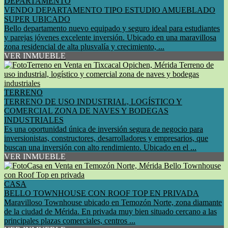
DEPARTAMENTO
VENDO DEPARTAMENTO TIPO ESTUDIO AMUEBLADO
SUPER UBICADO
Bello departamento nuevo equipado y seguro ideal para estudiantes
y parejas jóvenes excelente inversión. Ubicado en una maravillosa
zona residencial de alta plusvalía y crecimiento, ...
VER INMUEBLE
TERRENO
TERRENO DE USO INDUSTRIAL, LOGÍSTICO Y
COMERCIAL ZONA DE NAVES Y BODEGAS
INDUSTRIALES
Es una oportunidad única de inversión segura de negocio para
inversionistas, constructores, desarrolladores y empresarios, que
buscan una inversión con alto rendimiento. Ubicado en el ...
VER INMUEBLE
CASA
BELLO TOWNHOUSE CON ROOF TOP EN PRIVADA
Maravilloso Townhouse ubicado en Temozón Norte, zona diamante
de la ciudad de Mérida. En privada muy bien situado cercano a las
principales plazas comerciales, centros ...