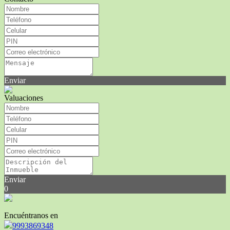
Enviar
Valuaciones
Enviar
0
Encuéntranos en
9993869348